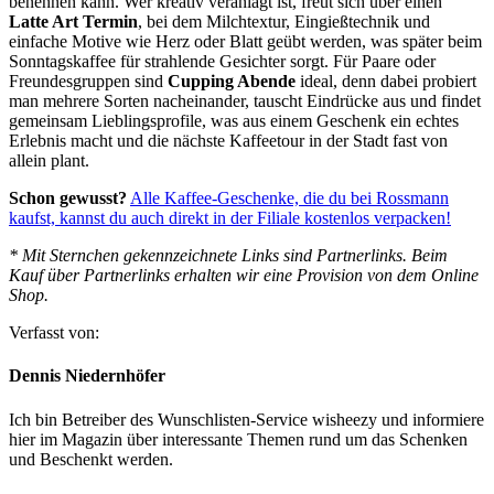
benennen kann. Wer kreativ veranlagt ist, freut sich über einen
Latte Art Termin
, bei dem Milchtextur, Eingießtechnik und
einfache Motive wie Herz oder Blatt geübt werden, was später beim
Sonntagskaffee für strahlende Gesichter sorgt. Für Paare oder
Freundesgruppen sind
Cupping Abende
ideal, denn dabei probiert
man mehrere Sorten nacheinander, tauscht Eindrücke aus und findet
gemeinsam Lieblingsprofile, was aus einem Geschenk ein echtes
Erlebnis macht und die nächste Kaffeetour in der Stadt fast von
allein plant.
Schon gewusst?
Alle Kaffee-Geschenke, die du bei Rossmann
kaufst, kannst du auch direkt in der Filiale kostenlos verpacken!
* Mit Sternchen gekennzeichnete Links sind Partnerlinks. Beim
Kauf über Partnerlinks erhalten wir eine Provision von dem Online
Shop.
Verfasst von:
Dennis Niedernhöfer
Ich bin Betreiber des Wunschlisten-Service wisheezy und informiere
hier im Magazin über interessante Themen rund um das Schenken
und Beschenkt werden.