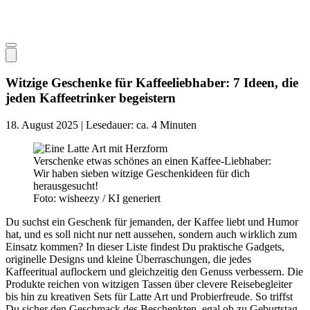
Witzige Geschenke für Kaffeeliebhaber: 7 Ideen, die
jeden Kaffeetrinker begeistern
18. August 2025 | Lesedauer: ca. 4 Minuten
Verschenke etwas schönes an einen Kaffee-Liebhaber:
Wir haben sieben witzige Geschenkideen für dich
herausgesucht!
Foto: wisheezy / KI generiert
Du suchst ein Geschenk für jemanden, der Kaffee liebt und Humor
hat, und es soll nicht nur nett aussehen, sondern auch wirklich zum
Einsatz kommen? In dieser Liste findest Du praktische Gadgets,
originelle Designs und kleine Überraschungen, die jedes
Kaffeeritual auflockern und gleichzeitig den Genuss verbessern. Die
Produkte reichen von witzigen Tassen über clevere Reisebegleiter
bis hin zu kreativen Sets für Latte Art und Probierfreude. So triffst
Du sicher den Geschmack des Beschenkten, egal ob zu Geburtstag,